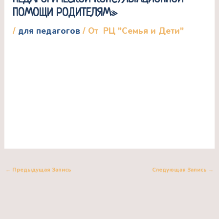
ПОМОЩИ РОДИТЕЛЯМ»
/
для педагогов
/ От
РЦ "Семья и Дети"
15 марта состоится городское родительское
собрание «Организация психолого-
педагогической консультационной помощи
родителям: реализация в городе
Новосибирске национального проекта
«Образование».
←
Предыдущая Запись
Следующая Запись
→