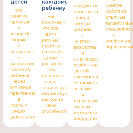
детей
каждому
центре
предметно-
ребенку
все
работают
пространственная
занятия
мы
опытные,
среда
проходят
понимаем,
талантливы
центра
в
что все
специалист
создана
игровой
дети
с
с
форме
разные,
профильны
учетом
и
поэтому
образовани
возрастных
направлены
помогаем
и
на
детям
индивидуальных
раскрытие
раскрыть
особенностей
талантов
себя,
детей,
ребенка
проявить
наполнена
через
свою
современными
активное
творческую
играми
практикование
индивидуальность,
и
в
раскрыть
игрушками,
разных
свои
новым
видах
способности
интерактивным
деятельности
оборудованием