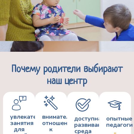
Почему родители выбирают
наш центр
увлекательные
внимательное
доступная
опытные
занятия
отношение
развивающая
педагоги
для
к
среда
в