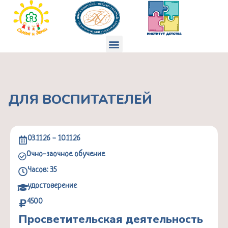
Перейти
к
содержимому
Меню
ДЛЯ ВОСПИТАТЕЛЕЙ
03.11.26 - 10.11.26
Очно-заочное обучение
Часов: 35
удостоверение
4500
Просветительская деятельность