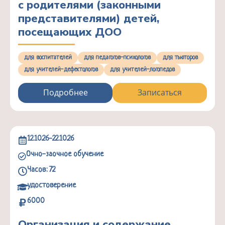
с родителями (законными
представителями) детей,
посещающих ДОО
для воспитателей
для педагогов-психологов
для тьюторов
для учителей-дефектологов
для учителей-логопедов
Подробнее
Записаться
12.10.26-22.10.26
Очно-заочное обучение
Часов: 72
удостоверение
6000
Организация и содержание