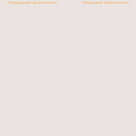
←
Предыдущая Дошкольники
Следующая Дошкольники
→