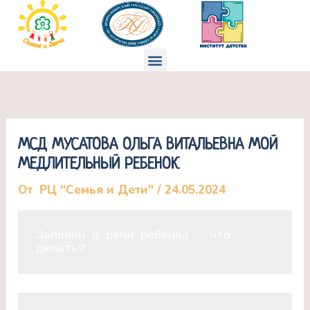
Перейти
к
содержимому
Меню
МСД МУСАТОВА ОЛЬГА ВИТАЛЬЕВНА МОЙ
МЕДЛИТЕЛЬНЫЙ РЕБЕНОК
От
РЦ "Семья и Дети"
/
24.05.2024
Запинки в речи ребенка - что 
делать?