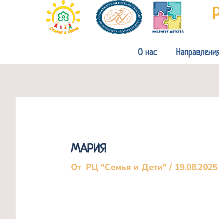
Перейти
к
содержимому
О нас
Направлени
МАРИЯ
От
РЦ "Семья и Дети"
/
19.08.2025