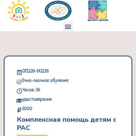
Перейти
к
содержимому
Меню
07.12.26-14.12.26
Очно-заочное обучение
Часов: 36
удостоверение
5000
Комплексная помощь детям с
РАС