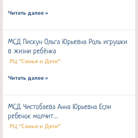
Лайфхаки
Читать далее »
семейного
воспитания
МСД Пискун Ольга Юрьевна Роль игрушки
МСД
в жизни ребёнка
Пискун
РЦ "Семья и Дети"
Ольга
Юрьевна
Читать далее »
Роль
игрушки
в
МСД Чистобаева Анна Юрьевна Если
МСД
жизни
ребенок молчит…
Чистобаева
ребёнка
РЦ "Семья и Дети"
Анна
Юрьевна