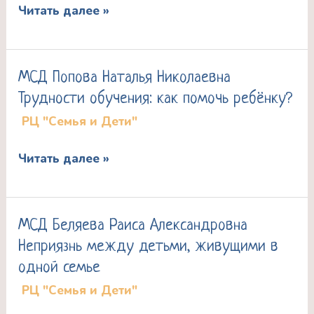
Читать далее »
Если
ребенок
молчит…
МСД Попова Наталья Николаевна
МСД
Трудности обучения: как помочь ребëнку?
Попова
РЦ "Семья и Дети"
Наталья
Николаевна
Читать далее »
Трудности
обучения:
как
МСД Беляева Раиса Александровна
МСД
помочь
Неприязнь между детьми, живущими в
Беляева
ребëнку?
одной семье
Раиса
РЦ "Семья и Дети"
Александровна
Неприязнь