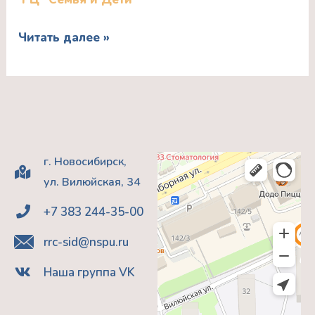
Александровна
Развитие
Читать далее »
чувства
юмора
у
детей
дошкольного
возраста
г. Новосибирск,
ул. Вилюйская, 34
+7 383 244-35-00
rrc-sid@nspu.ru
Наша группа VK