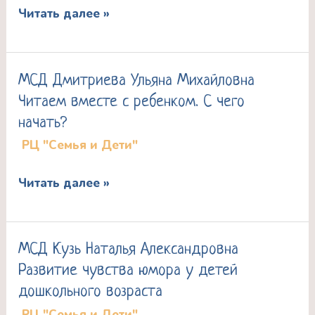
Читать далее »
между
детьми,
живущими
МСД Дмитриева Ульяна Михайловна
МСД
в
Читаем вместе с ребенком. С чего
Дмитриева
одной
начать?
Ульяна
семье
РЦ "Семья и Дети"
Михайловна
Читаем
Читать далее »
вместе
с
ребенком.
МСД Кузь Наталья Александровна
МСД
С
Развитие чувства юмора у детей
Кузь
чего
дошкольного возраста
Наталья
начать?
РЦ "Семья и Дети"