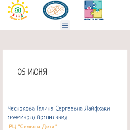
Перейти
к
содержимому
Меню
05 ИЮНЯ
Чеснокова Галина Сергеевна Лайфхаки
Чеснокова
семейного воспитания
Галина
РЦ "Семья и Дети"
Сергеевна