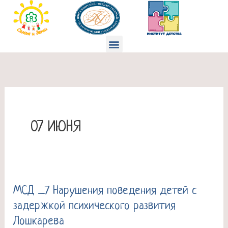
Перейти
к
содержимому
Меню
07 ИЮНЯ
МСД _7 Нарушения поведения детей с
МСД
задержкой психического развития
_7
Лошкарева
Нарушения