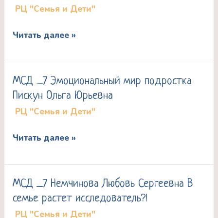
РЦ "Семья и Дети"
поведения
детей
Читать далее »
с
задержкой
психического
МСД _7 Эмоциональный мир подростка
МСД
развития
Пискун Ольга Юрьевна
_7
Лошкарева
РЦ "Семья и Дети"
Эмоциональный
мир
Читать далее »
подростка
Пискун
Ольга
МСД _7 Немчинова Любовь Сергеевна В
МСД
Юрьевна
семье растет исследователь?!
_7
РЦ "Семья и Дети"
Немчинова