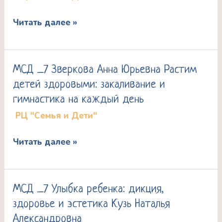
Любовь
Читать далее »
Сергеевна
В
семье
МСД _7 Зверкова Анна Юрьевна Растим
МСД
растет
детей здоровыми: закаливание и
_7
исследователь?!
гимнастика на каждый день
Зверкова
РЦ "Семья и Дети"
Анна
Юрьевна
Читать далее »
Растим
детей
здоровыми:
МСД _7 Улыбка ребенка: дикция,
МСД
закаливание
здоровье и эстетика Кузь Наталья
_7
и
Александровна
Улыбка