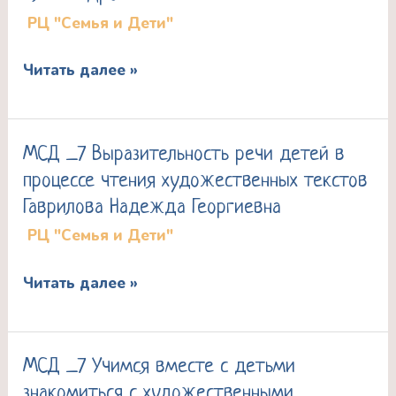
гимнастика
РЦ "Семья и Дети"
ребенка:
на
дикция,
каждый
Читать далее »
здоровье
день
и
эстетика
МСД _7 Выразительность речи детей в
МСД
Кузь
процессе чтения художественных текстов
_7
Наталья
Гаврилова Надежда Георгиевна
Выразительность
Александровна
РЦ "Семья и Дети"
речи
детей
Читать далее »
в
процессе
чтения
МСД _7 Учимся вместе с детьми
МСД
художественных
знакомиться с художественными
_7