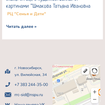
текстов
картинами “Шмакова Татьяна Ивановна
Учимся
Гаврилова
РЦ "Семья и Дети"
вместе
Надежда
с
Георгиевна
Читать далее »
детьми
знакомиться
с
художественными
картинами
“Шмакова
г. Новосибирск,
Татьяна
ул. Вилюйская, 34
Ивановна
+7 383 244-35-00
rrc-sid@nspu.ru
Наша группа VK