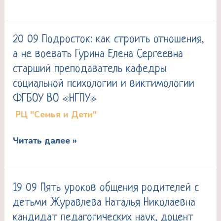
психологических
массажеры
наук,
–
доцент
20 09 Подросток: как строить отношения,
20
играем
кафедры
а не воевать Гурина Елена Сергеевна
09
с
общей
старший преподаватель кафедры
Подросток:
детьми
психологии
социальной психологии и виктимологии
как
и
ФГБОУ ВО «НГПУ»
строить
психологии
РЦ "Семья и Дети"
отношения,
личности
а
ФГБОУ
Читать далее »
не
ВО
воевать
«НГПУ»
Гурина
19 09 Пять уроков общения родителей с
19
Елена
детьми Журавлева Наталья Николаевна
09
Сергеевна
кандидат педагогических наук, доцент
Пять