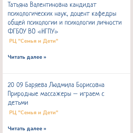
Татьяна Валентиновна кандидат
переживания
психологических наук, доцент кафедры
горя
общей психологии и психологии личности
детьми
ФГБОУ ВО «НГПУ»
и
РЦ "Семья и Дети"
подростками
в
Читать далее »
ситуации
утраты
домашнего
20 09 Баряева Людмила Борисовна
20
питомца
Природные массажеры – играем с
09
Белашина
детьми
Баряева
Татьяна
РЦ "Семья и Дети"
Людмила
Валентиновна
Борисовна
кандидат
Читать далее »
Природные