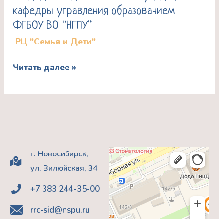
старший
кафедры управления образованием
уроков
преподаватель
ФГБОУ ВО “НГПУ”
общения
кафедры
РЦ "Семья и Дети"
родителей
социальной
с
психологии
Читать далее »
детьми
и
Журавлева
виктимологии
Наталья
ФГБОУ
Николаевна
ВО
кандидат
«НГПУ»
педагогических
г. Новосибирск,
наук,
ул. Вилюйская, 34
доцент
+7 383 244-35-00
кафедры
управления
rrc-sid@nspu.ru