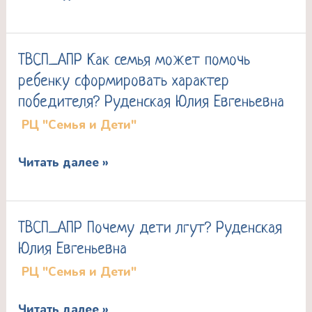
делать,
если
подросток
ТВСП_АПР Как семья может помочь
ТВСП_АПР
не
ребенку сформировать характер
Как
хочет
победителя? Руденская Юлия Евгеньевна
семья
учиться
РЦ "Семья и Дети"
может
помочь
Читать далее »
ребенку
сформировать
характер
ТВСП_АПР Почему дети лгут? Руденская
ТВСП_АПР
победителя?
Юлия Евгеньевна
Почему
Руденская
РЦ "Семья и Дети"
дети
Юлия
лгут?
Евгеньевна
Читать далее »