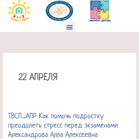
Перейти
к
содержимому
Меню
22 АПРЕЛЯ
ТВСП_АПР Как помочь подростку
ТВСП_АПР
преодолеть стресс перед экзаменами
Как
Александрова Алла Алексеевна
помочь