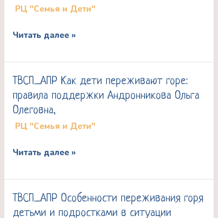
РЦ "Семья и Дети"
подростку
преодолеть
Читать далее »
стресс
перед
экзаменами
ТВСП_АПР Как дети переживают горе:
ТВСП_АПР
Александрова
правила поддержки Андронникова Ольга
Как
Алла
Олеговна,
дети
Алексеевна
РЦ "Семья и Дети"
переживают
горе:
Читать далее »
правила
поддержки
Андронникова
ТВСП_АПР Особенности переживания горя
ТВСП_АПР
Ольга
детьми и подростками в ситуации
Особенности
Олеговна,