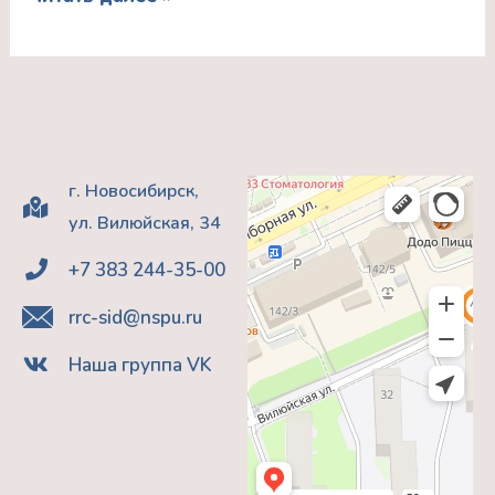
Руденская
Юлия
Евгеньевна
г. Новосибирск,
ул. Вилюйская, 34
+7 383 244-35-00
rrc-sid@nspu.ru
Наша группа VK