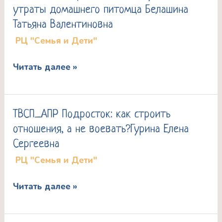
утраты домашнего питомца Белашина
переживания
Татьяна Валентиновна
горя
РЦ "Семья и Дети"
детьми
и
Читать далее »
подростками
в
ситуации
ТВСП_АПР Подросток: как строить
ТВСП_АПР
утраты
отношения, а не воевать?Гурина Елена
Подросток:
домашнего
Сергеевна
как
питомца
РЦ "Семья и Дети"
строить
Белашина
отношения,
Татьяна
Читать далее »
а
Валентиновна
не