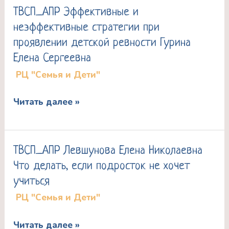
воевать?
ТВСП_АПР Эффективные и
ТВСП_АПР
Гурина
неэффективные стратегии при
Эффективные
Елена
проявлении детской ревности Гурина
и
Сергеевна
Елена Сергеевна
неэффективные
РЦ "Семья и Дети"
стратегии
при
Читать далее »
проявлении
детской
ревности
ТВСП_АПР Левшунова Елена Николаевна
ТВСП_АПР
Гурина
Что делать, если подросток не хочет
Левшунова
Елена
учиться
Елена
Сергеевна
РЦ "Семья и Дети"
Николаевна
Что
Читать далее »