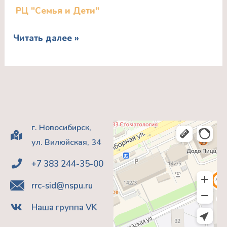
управления
РЦ "Семья и Дети"
сформировать
образованием
характер
ФГБОУ
Читать далее »
победителя?
ВО
Руденская
«НГПУ»
Юлия
Евгеньевнакандидат
социологических
наук,
г. Новосибирск,
доцент
ул. Вилюйская, 34
кафедры
+7 383 244-35-00
социальной
rrc-sid@nspu.ru
психологии
и
Наша группа VK
виктимологии