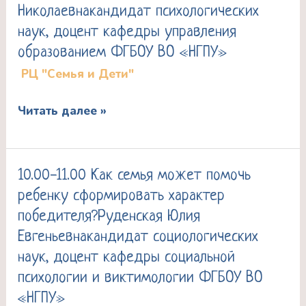
Николаевнакандидат психологических
эмоционального
наук, доцент кафедры управления
интеллекта
образованием ФГБОУ ВО «НГПУ»
ребенка
РЦ "Семья и Дети"
в
пространстве
Читать далее »
счастливой
семьи
Истюфеева
10.00-11.00 Как семья может помочь
10.00-
Жанна
ребенку сформировать характер
11.00
Николаевнакандидат
победителя?Руденская Юлия
Как
психологических
Евгеньевнакандидат социологических
семья
наук,
наук, доцент кафедры социальной
может
доцент
психологии и виктимологии ФГБОУ ВО
помочь
кафедры
«НГПУ»
ребенку