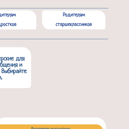
дителям
Родителям
ростков
старшеклассников
ерские для
общения и
. Выбирайте
.